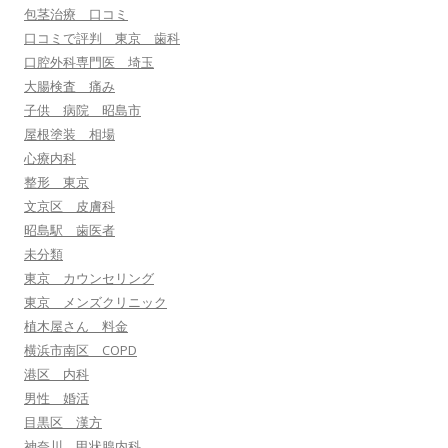
包茎治療 口コミ
口コミで評判 東京 歯科
口腔外科専門医 埼玉
大腸検査 痛み
子供 病院 昭島市
屋根塗装 相場
心療内科
整形 東京
文京区 皮膚科
昭島駅 歯医者
未分類
東京 カウンセリング
東京 メンズクリニック
植木屋さん 料金
横浜市南区 COPD
港区 内科
男性 婚活
目黒区 漢方
神奈川 甲状腺内科