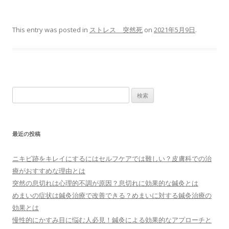
This entry was posted in
ストレス 突然死
on
2021年5月9日
.
検索:
最近の投稿
ニキビ跡をキレイにするにはセルフケアでは難しい？皮膚科での治
療がおすすめな理由とは
突然の息切れは心理的不調が原因？息切れに効果的な鍼灸とは
めまいの症状は鍼灸治療で改善できる？めまいに対する鍼灸治療の
効果とは
慢性的にかすみ目に悩む人必見！鍼灸による効果的なアプローチと