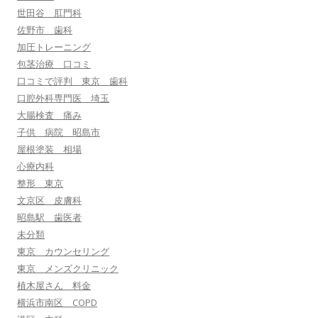
世田谷 肛門科
佐野市 歯科
加圧トレーニング
包茎治療 口コミ
口コミで評判 東京 歯科
口腔外科専門医 埼玉
大腸検査 痛み
子供 病院 昭島市
屋根塗装 相場
心療内科
整形 東京
文京区 皮膚科
昭島駅 歯医者
未分類
東京 カウンセリング
東京 メンズクリニック
植木屋さん 料金
横浜市南区 COPD