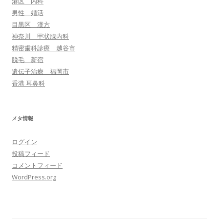
港区 内科
男性 婚活
目黒区 漢方
神奈川 甲状腺内科
精密歯科診療 越谷市
脱毛 新宿
遺伝子治療 福岡市
香港 耳鼻科
メタ情報
ログイン
投稿フィード
コメントフィード
WordPress.org