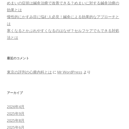
めまいの症状は鍼灸治療で改善できる？めまいに対する鍼灸治療の
効果とは
慢性的にかすみ目に悩む人必見！鍼灸による効果的なアプローチと
は
寒くなるとかぶれやすくなるのはなぜ？セルフケアでもできる対処
法とは
最近のコメント
東京の評判の心療内科とは
に
Mr WordPress
より
アーカイブ
2026年4月
2025年9月
2025年8月
2025年6月