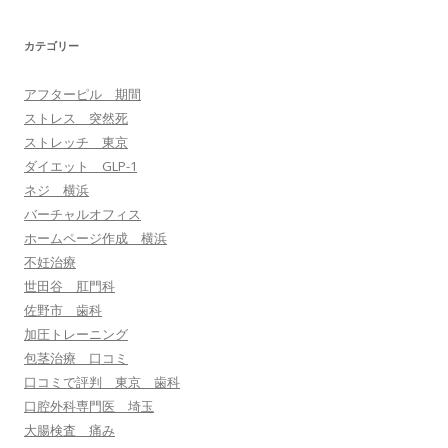
カテゴリー
アフターピル 期間
ストレス 突然死
ストレッチ 東京
ダイエット GLP-1
ネジ 横浜
バーチャルオフィス
ホームページ作成 横浜
不妊治療
世田谷 肛門科
佐野市 歯科
加圧トレーニング
包茎治療 口コミ
口コミで評判 東京 歯科
口腔外科専門医 埼玉
大腸検査 痛み