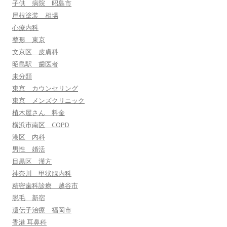
子供 病院 昭島市
屋根塗装 相場
心療内科
整形 東京
文京区 皮膚科
昭島駅 歯医者
未分類
東京 カウンセリング
東京 メンズクリニック
植木屋さん 料金
横浜市南区 COPD
港区 内科
男性 婚活
目黒区 漢方
神奈川 甲状腺内科
精密歯科診療 越谷市
脱毛 新宿
遺伝子治療 福岡市
香港 耳鼻科