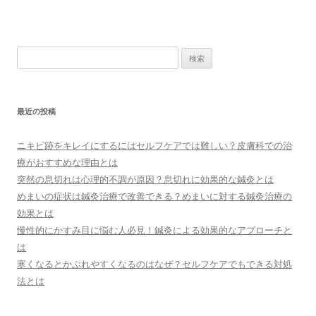
検索:
最近の投稿
ニキビ跡をキレイにするにはセルフケアでは難しい？皮膚科での治
療がおすすめな理由とは
突然の息切れは心理的不調が原因？息切れに効果的な鍼灸とは
めまいの症状は鍼灸治療で改善できる？めまいに対する鍼灸治療の
効果とは
慢性的にかすみ目に悩む人必見！鍼灸による効果的なアプローチと
は
寒くなるとかぶれやすくなるのはなぜ？セルフケアでもできる対処
法とは