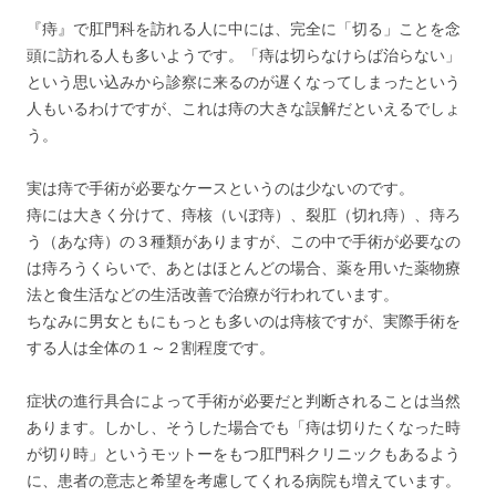
『痔』で肛門科を訪れる人に中には、完全に「切る」ことを念
頭に訪れる人も多いようです。「痔は切らなけらば治らない」
という思い込みから診察に来るのが遅くなってしまったという
人もいるわけですが、これは痔の大きな誤解だといえるでしょ
う。
実は痔で手術が必要なケースというのは少ないのです。
痔には大きく分けて、痔核（いぼ痔）、裂肛（切れ痔）、痔ろ
う（あな痔）の３種類がありますが、この中で手術が必要なの
は痔ろうくらいで、あとはほとんどの場合、薬を用いた薬物療
法と食生活などの生活改善で治療が行われています。
ちなみに男女ともにもっとも多いのは痔核ですが、実際手術を
する人は全体の１～２割程度です。
症状の進行具合によって手術が必要だと判断されることは当然
あります。しかし、そうした場合でも「痔は切りたくなった時
が切り時」というモットーをもつ肛門科クリニックもあるよう
に、患者の意志と希望を考慮してくれる病院も増えています。