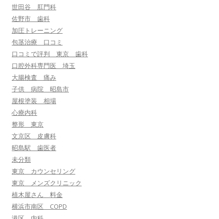
世田谷 肛門科
佐野市 歯科
加圧トレーニング
包茎治療 口コミ
口コミで評判 東京 歯科
口腔外科専門医 埼玉
大腸検査 痛み
子供 病院 昭島市
屋根塗装 相場
心療内科
整形 東京
文京区 皮膚科
昭島駅 歯医者
未分類
東京 カウンセリング
東京 メンズクリニック
植木屋さん 料金
横浜市南区 COPD
港区 内科