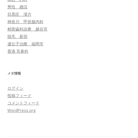
男性 婚活
目黒区 漢方
神奈川 甲状腺内科
精密歯科診療 越谷市
脱毛 新宿
遺伝子治療 福岡市
香港 耳鼻科
メタ情報
ログイン
投稿フィード
コメントフィード
WordPress.org