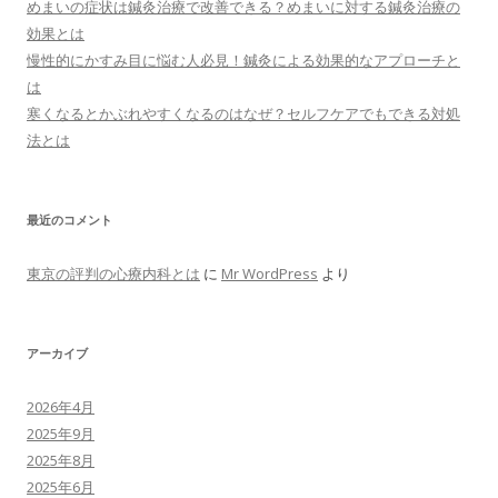
めまいの症状は鍼灸治療で改善できる？めまいに対する鍼灸治療の
効果とは
慢性的にかすみ目に悩む人必見！鍼灸による効果的なアプローチと
は
寒くなるとかぶれやすくなるのはなぜ？セルフケアでもできる対処
法とは
最近のコメント
東京の評判の心療内科とは
に
Mr WordPress
より
アーカイブ
2026年4月
2025年9月
2025年8月
2025年6月