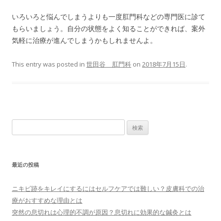
いろいろと悩んでしまうよりも一度肛門科などの専門医に診て
もらいましょう。自分の状態をよく知ることができれば、案外
気軽に治療が進んでしまうかもしれませんよ。
This entry was posted in
世田谷 肛門科
on
2018年7月15日
.
検索:
最近の投稿
ニキビ跡をキレイにするにはセルフケアでは難しい？皮膚科での治
療がおすすめな理由とは
突然の息切れは心理的不調が原因？息切れに効果的な鍼灸とは