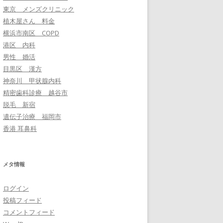
東京 メンズクリニック
植木屋さん 料金
横浜市南区 COPD
港区 内科
男性 婚活
目黒区 漢方
神奈川 甲状腺内科
精密歯科診療 越谷市
脱毛 新宿
遺伝子治療 福岡市
香港 耳鼻科
メタ情報
ログイン
投稿フィード
コメントフィード