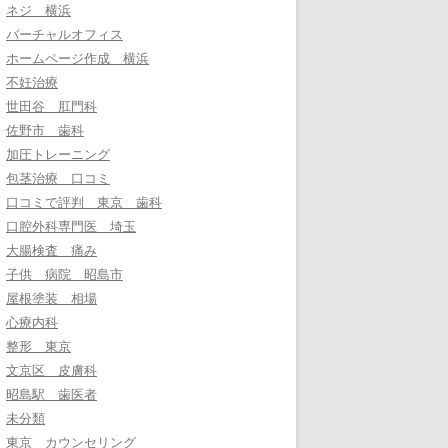
ネジ 横浜
バーチャルオフィス
ホームページ作成 横浜
不妊治療
世田谷 肛門科
佐野市 歯科
加圧トレーニング
包茎治療 口コミ
口コミで評判 東京 歯科
口腔外科専門医 埼玉
大腸検査 痛み
子供 病院 昭島市
屋根塗装 相場
心療内科
整形 東京
文京区 皮膚科
昭島駅 歯医者
未分類
東京 カウンセリング