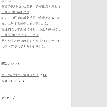
由とは
突然の息切れは心理的不調が原因？息切れ
に効果的な鍼灸とは
めまいの症状は鍼灸治療で改善できる？め
まいに対する鍼灸治療の効果とは
慢性的にかすみ目に悩む人必見！鍼灸によ
る効果的なアプローチとは
寒くなるとかぶれやすくなるのはなぜ？セ
ルフケアでもできる対処法とは
最近のコメント
東京の評判の心療内科とは
に
Mr
WordPress
より
アーカイブ